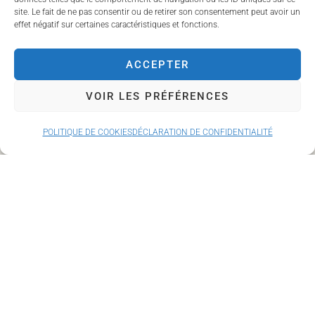
site. Le fait de ne pas consentir ou de retirer son consentement peut avoir un
effet négatif sur certaines caractéristiques et fonctions.
ACCEPTER
Mentions légales
VOIR LES PRÉFÉRENCES
Accessibilité & Handicap
Charte de Qualité
POLITIQUE DE COOKIES
DÉCLARATION DE CONFIDENTIALITÉ
Règlement intérieur
Conditions générales de
ventes
Politique de cookies (UE)